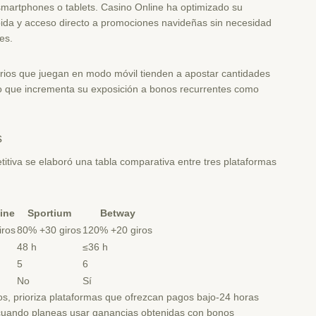
smartphones o tablets. Casino Online ha optimizado su
ápida y acceso directo a promociones navideñas sin necesidad
es.
rios que juegan en modo móvil tienden a apostar cantidades
o que incrementa su exposición a bonos recurrentes como
s
itiva se elaboró una tabla comparativa entre tres plataformas
ine
Sportium
Betway
iros
80% +30 giros
120% +20 giros
48 h
≤36 h
5
6
No
Sí
ros, prioriza plataformas que ofrezcan pagos bajo‑24 horas
cuando planeas usar ganancias obtenidas con bonos