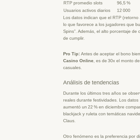
RTP promedio slots
96,5 %
Usuarios activos diarios
12 000
Los datos indican que el RTP (retorno 
lo que favorece a los jugadores que 
Spins”. Además, el alto porcentaje de c
de cumplir.
Pro Tip:
Antes de aceptar el bono bien
Casino Online
, es de 30x​ el monto d
casuales.
Análisis de tendencias
Durante los últimos tres años se obser
reales durante festividades. Los dato
aumentó un 22 % en diciembre compar
blackjack y ruleta con temáticas navid
Claus.
Otro fenómeno es la preferencia por di