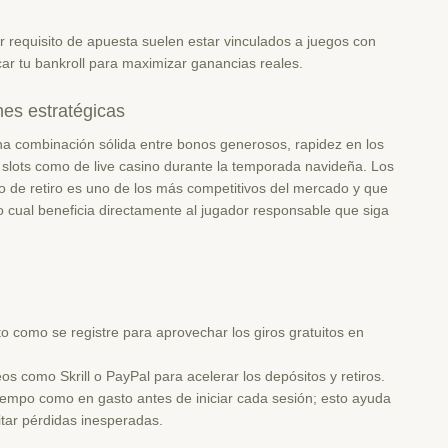
requisito de apuesta suelen estar vinculados a juegos con
ar tu bankroll para maximizar ganancias reales.
es estratégicas
na combinación sólida entre bonos generosos, rapidez en los
e slots como de live casino durante la temporada navideña. Los
 de retiro es uno de los más competitivos del mercado y que
o cual beneficia directamente al jugador responsable que siga
o como se registre para aprovechar los giros gratuitos en
s como Skrill o PayPal para acelerar los depósitos y retiros.
 tiempo como en gasto antes de iniciar cada sesión; esto ayuda
tar pérdidas inesperadas.