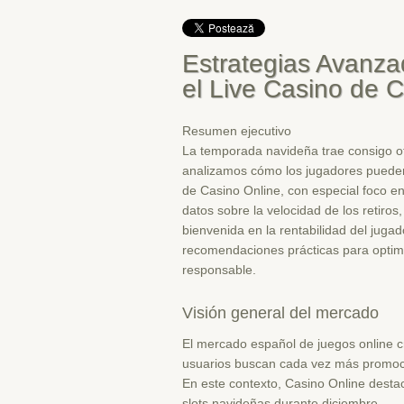
Estrategias Avanz
el Live Casino de 
Resumen ejecutivo
La temporada navideña trae consigo ofe
analizamos cómo los jugadores pueden
de Casino Online, con especial foco en
datos sobre la velocidad de los retiros
bienvenida en la rentabilidad del juga
recomendaciones prácticas para optimi
responsable.
Visión general del mercado
El mercado español de juegos online c
usuarios buscan cada vez más promocio
En este contexto, Casino Online desta
slots navideñas durante diciembre.