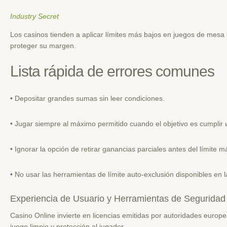
Industry Secret
Los casinos tienden a aplicar límites más bajos en juegos de mesa
proteger su margen.
Lista rápida de errores comunes
• Depositar grandes sumas sin leer condiciones.
• Jugar siempre al máximo permitido cuando el objetivo es cumplir
• Ignorar la opción de retirar ganancias parciales antes del límite 
• No usar las herramientas de límite auto‑exclusión disponibles en l
Experiencia de Usuario y Herramientas de Seguridad
Casino Online invierte en licencias emitidas por autoridades europ
juego limpio y protección al jugador.