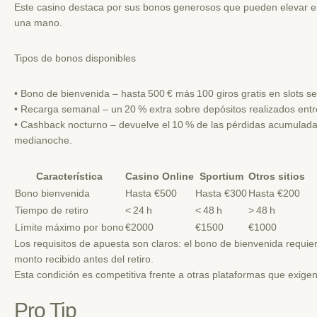
Este casino destaca por sus bonos generosos que pueden elevar el 
una mano.
Tipos de bonos disponibles
• Bono de bienvenida – hasta 500 € más 100 giros gratis en slots s
• Recarga semanal – un 20 % extra sobre depósitos realizados entre
• Cashback nocturno – devuelve el 10 % de las pérdidas acumulada
medianoche.
Característica
Casino Online
Sportium
Otros sitios
Bono bienvenida
Hasta €500
Hasta €300
Hasta €200
Tiempo de retiro
< 24 h
< 48 h
> 48 h
Límite máximo por bono
€2000
€1500
€1000
Los requisitos de apuesta son claros: el bono de bienvenida requi
monto recibido antes del retiro.
Esta condición es competitiva frente a otras plataformas que exige
Pro Tip