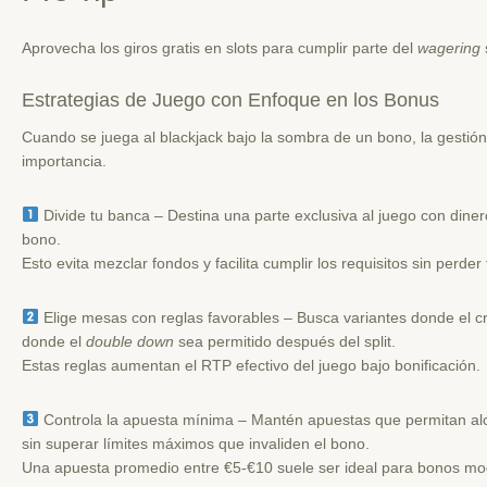
Aprovecha los giros gratis en slots para cumplir parte del
wagering
Estrategias de Juego con Enfoque en los Bonus
Cuando se juega al blackjack bajo la sombra de un bono, la gestión
importancia.
Divide tu banca – Destina una parte exclusiva al juego con diner
bono.
Esto evita mezclar fondos y facilita cumplir los requisitos sin perder tu
Elige mesas con reglas favorables – Busca variantes donde el c
donde el
double down
sea permitido después del split.
Estas reglas aumentan el RTP efectivo del juego bajo bonificación.
Controla la apuesta mínima – Mantén apuestas que permitan al
sin superar límites máximos que invaliden el bono.
Una apuesta promedio entre €5‑€10 suele ser ideal para bonos mo