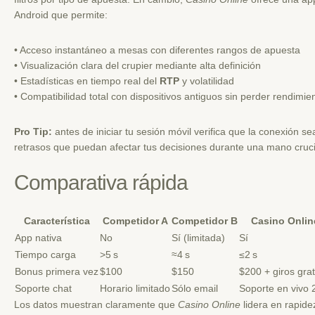
Android que permite:
• Acceso instantáneo a mesas con diferentes rangos de apuesta
• Visualización clara del crupier mediante alta definición
• Estadísticas en tiempo real del
RTP
y volatilidad
• Compatibilidad total con dispositivos antiguos sin perder rendimie
Pro Tip:
antes de iniciar tu sesión móvil verifica que la conexión se
retrasos que puedan afectar tus decisiones durante una mano cruci
Comparativa rápida
Característica
Competidor A
Competidor B
Casino Onlin
App nativa
No
Sí (limitada)
Sí
Tiempo carga
>5 s
≈4 s
≤2 s
Bonus primera vez
$100
$150
$200 + giros grat
Soporte chat
Horario limitado
Sólo email
Soporte en vivo 
Los datos muestran claramente que
Casino Online
lidera en rapide