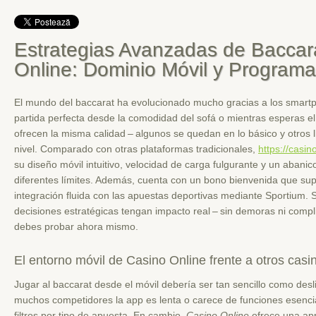
Estrategias Avanzadas de Baccar
Online: Dominio Móvil y Programa
El mundo del baccarat ha evolucionado mucho gracias a los smart
partida perfecta desde la comodidad del sofá o mientras esperas el 
ofrecen la misma calidad – algunos se quedan en lo básico y otros ll
nivel. Comparado con otras plataformas tradicionales,
https://casi
su diseño móvil intuitivo, velocidad de carga fulgurante y un aban
diferentes límites. Además, cuenta con un bono bienvenida que sup
integración fluida con las apuestas deportivas mediante Sportium. 
decisiones estratégicas tengan impacto real – sin demoras ni compli
debes probar ahora mismo.
El entorno móvil de Casino Online frente a otros casi
Jugar al baccarat desde el móvil debería ser tan sencillo como desli
muchos competidores la app es lenta o carece de funciones esenci
filtros por tipo de apuesta. En cambio,
Casino Online
ofrece una app