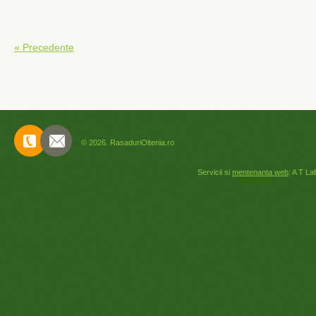
« Precedente
Contact
© 2026. RasaduriOltenia.ro
Servicii si
mentenanta web
: A T L