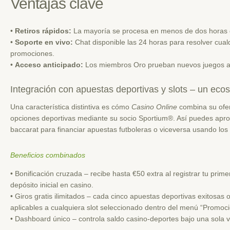
Ventajas clave
•
Retiros rápidos:
La mayoría se procesa en menos de dos horas d
•
Soporte en vivo:
Chat disponible las 24 horas para resolver cua
promociones.
•
Acceso anticipado:
Los miembros Oro prueban nuevos juegos ant
Integración con apuestas deportivas y slots – un eco
Una característica distintiva es cómo
Casino Online
combina su ofer
opciones deportivas mediante su socio Sportium®. Así puedes apr
baccarat para financiar apuestas futboleras o viceversa usando l
Beneficios combinados
• Bonificación cruzada – recibe hasta €50 extra al registrar tu pri
depósito inicial en casino.
• Giros gratis ilimitados – cada cinco apuestas deportivas exitosas o
aplicables a cualquiera slot seleccionado dentro del menú “Promoc
• Dashboard único – controla saldo casino‑deportes bajo una sola 