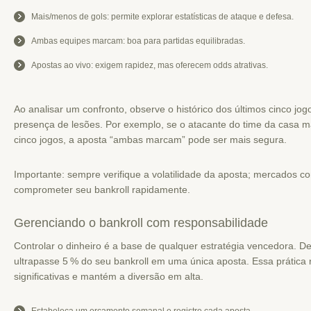
Mais/menos de gols: permite explorar estatísticas de ataque e defesa.
Ambas equipes marcam: boa para partidas equilibradas.
Apostas ao vivo: exigem rapidez, mas oferecem odds atrativas.
Ao analisar um confronto, observe o histórico dos últimos cinco jog
presença de lesões. Por exemplo, se o atacante do time da casa m
cinco jogos, a aposta “ambas marcam” pode ser mais segura.
Importante: sempre verifique a volatilidade da aposta; mercados co
comprometer seu bankroll rapidamente.
Gerenciando o bankroll com responsabilidade
Controlar o dinheiro é a base de qualquer estratégia vencedora. De
ultrapasse 5 % do seu bankroll em uma única aposta. Essa prática 
significativas e mantém a diversão em alta.