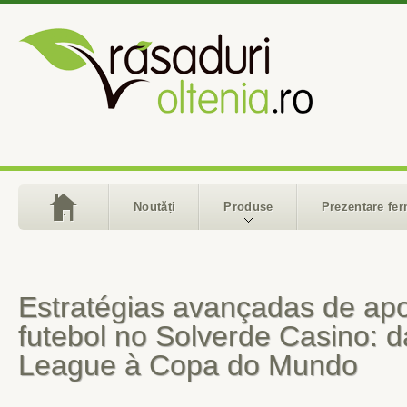
Noutăți
Produse
Prezentare fe
Estratégias avançadas de ap
futebol no Solverde Casino: 
League à Copa do Mundo