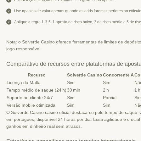
Estabeleça um orçamento semanal e registre cada aposta.
Use apostas de valor apenas quando as odds forem superiores ao cálculo
Aplique a regra 1‑3‑5: 1 aposta de risco baixo, 3 de risco médio e 5 de ris
Nota: o Solverde Casino oferece ferramentas de limites de depósito 
jogo responsável.
Comparativo de recursos entre plataformas de apost
Recurso
Solverde Casino
Concorrente A
Co
Licença da Malta
Sim
Sim
Nã
Tempo médio de saque (24 h)
30 min
2 h
1 h
Suporte ao cliente 24/7
Sim
Parcial
Si
Versão mobile otimizada
Sim
Sim
Nã
O Solverde Casino casino oficial destaca‑se pelo tempo de saque rá
em português, disponível 24 horas por dia. Essa agilidade é crucia
ganhos em dinheiro real sem atrasos.