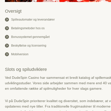
Oversigt
Spilleautomater og leverandører
Betalingsmetoder hos os
Bonussystemet gennemgået
Beskyttelse og licensering
Mobilversion
Slots og spiludviklere
Ved DudeSpin Casino har sammensat et bredt katalog af spillemaski
udviklingsstudier. Vores side arbejder sammen med mere end 40 var
en omfattende række af spilmuligheder for hver slags gamere.
Vi på DudeSpin prioriterer kvalitet og diversitet, som indebærer, at 
opdateres med nye titler. Fra traditionelle frugtmaskiner til moder