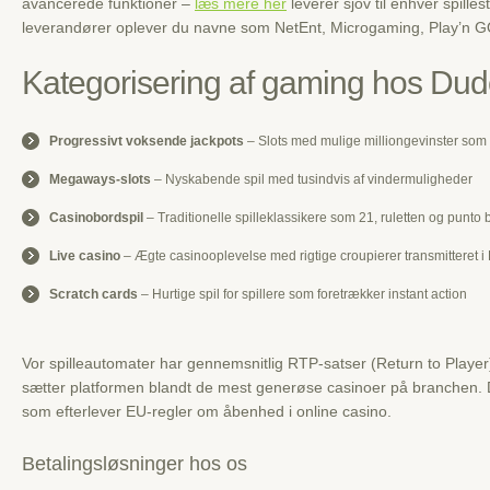
avancerede funktioner –
læs mere her
leverer sjov til enhver spilles
leverandører oplever du navne som NetEnt, Microgaming, Play’n G
Kategorisering af gaming hos Du
Progressivt voksende jackpots
– Slots med mulige milliongevinster som st
Megaways-slots
– Nyskabende spil med tusindvis af vindermuligheder
Casinobordspil
– Traditionelle spilleklassikere som 21, ruletten og punt
Live casino
– Ægte casinooplevelse med rigtige croupierer transmitteret i 
Scratch cards
– Hurtige spil for spillere som foretrækker instant action
Vor spilleautomater har gennemsnitlig RTP-satser (Return to Player
sætter platformen blandt de mest generøse casinoer på branchen. 
som efterlever EU-regler om åbenhed i online casino.
Betalingsløsninger hos os