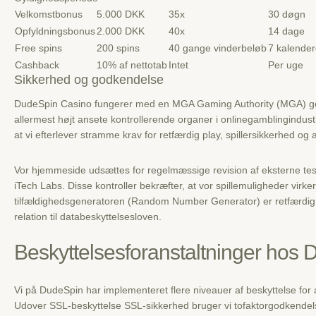
Velkomstbonus
5.000 DKK
35x
30 døgn
Opfyldningsbonus
2.000 DKK
40x
14 dage
Free spins
200 spins
40 gange vinderbeløb
7 kalende
Cashback
10% af nettotab
Intet
Per uge
Sikkerhed og godkendelse
DudeSpin Casino fungerer med en MGA Gaming Authority (MGA) go
allermest højt ansete kontrollerende organer i onlinegamblingindus
at vi efterlever stramme krav for retfærdig play, spillersikkerhed og 
Vor hjemmeside udsættes for regelmæssige revision af eksterne t
iTech Labs. Disse kontroller bekræfter, at vor spillemuligheder virker r
tilfældighedsgeneratoren (Random Number Generator) er retfærdig, 
relation til databeskyttelsesloven.
Beskyttelsesforanstaltninger hos
Vi på DudeSpin har implementeret flere niveauer af beskyttelse for a
Udover SSL-beskyttelse SSL-sikkerhed bruger vi tofaktorgodkendels