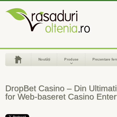
Noutăți
Produse
Prezentare fe
DropBet Casino – Din Ultimati
for Web-baseret Casino Enter