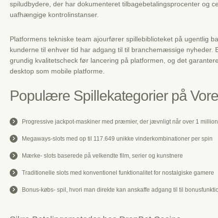
spiludbydere, der har dokumenteret tilbagebetalingsprocenter og cer
uafhængige kontrolinstanser.
Platformens tekniske team ajourfører spillebiblioteket på ugentlig b
kunderne til enhver tid har adgang til til branchemæssige nyheder.
grundig kvalitetscheck før lancering på platformen, og det garanter
desktop som mobile platforme.
Populære Spillekategorier på Vo
Progressive jackpot-maskiner med præmier, der jævnligt når over 1 million
Megaways-slots med op til 117.649 unikke vinderkombinationer per spin
Mærke- slots baserede på velkendte film, serier og kunstnere
Traditionelle slots med konventionel funktionalitet for nostalgiske gamere
Bonus-købs- spil, hvori man direkte kan anskaffe adgang til til bonusfunkti