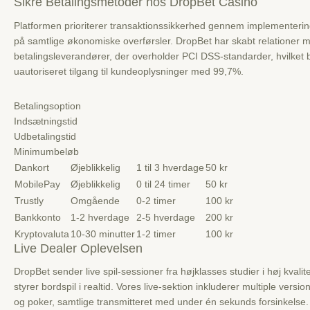
Sikre Betalingsmetoder hos DropBet Casino
Platformen prioriterer transaktionssikkerhed gennem implementering
på samtlige økonomiske overførsler. DropBet har skabt relationer
betalingsleverandører, der overholder PCI DSS-standarder, hvilket b
uautoriseret tilgang til kundeoplysninger med 99,7%.
Betalingsoption
Indsætningstid
Udbetalingstid
Minimumbeløb
Dankort
Øjeblikkelig
1 til 3 hverdage
50 kr
MobilePay
Øjeblikkelig
0 til 24 timer
50 kr
Trustly
Omgående
0-2 timer
100 kr
Bankkonto
1-2 hverdage
2-5 hverdage
200 kr
Kryptovaluta
10-30 minutter
1-2 timer
100 kr
Live Dealer Oplevelsen
DropBet sender live spil-sessioner fra højklasses studier i høj kvali
styrer bordspil i realtid. Vores live-sektion inkluderer multiple versio
og poker, samtlige transmitteret med under én sekunds forsinkelse.