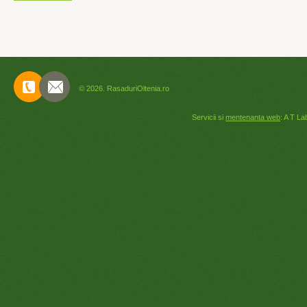
Contact
© 2026. RasaduriOltenia.ro
Servicii si
mentenanta web
: A T L