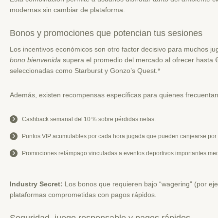
modernas sin cambiar de plataforma.
Bonos y promociones que potencian tus sesiones
Los incentivos económicos son otro factor decisivo para muchos ju
bono bienvenida
supera el promedio del mercado al ofrecer hasta €
seleccionadas como Starburst y Gonzo’s Quest.*
Además, existen recompensas específicas para quienes frecuentan
Cashback semanal del 10 % sobre pérdidas netas.
Puntos VIP acumulables por cada hora jugada que pueden canjearse por e
Promociones relámpago vinculadas a eventos deportivos importantes me
Industry Secret:
Los bonos que requieren bajo “wagering” (por eje
plataformas comprometidas con pagos rápidos.