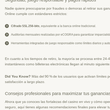
Seguridad, juego responsable y pagos rápidos
Nadie quiere preocuparse por fraudes o demoras al retirar sus gan
Online cumple con estándares estrictos:
Cifrado SSL 256‑bits
, equivalente a la banca online tradicional.
Auditorías mensuales realizadas por eCOGRA para garantizar imparcialid
Herramientas integradas de juego responsable como límites diarios y aut
En cuanto a los tiempos de retiro, la mayoría se procesa entre 24
instantáneos como billeteras electrónicas llegan al minuto siguiente
Did You Know?
Más del 90 % de los usuarios que activan límites 
satisfacción a largo plazo.
Consejos profesionales para maximizar tus ganancia
Ahora que ya conoces las fortalezas del casino en vivo y cómo ope
seguro, aquí tienes algunas recomendaciones finales para elevar tu