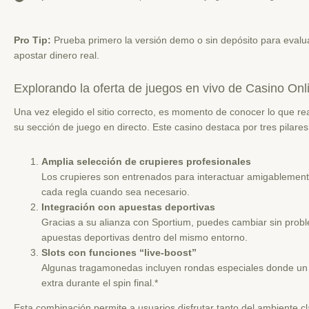
Pro Tip:
Prueba primero la versión demo o sin depósito para evalua
apostar dinero real.
Explorando la oferta de juegos en vivo de Casino Onl
Una vez elegido el sitio correcto, es momento de conocer lo que r
su sección de juego en directo. Este casino destaca por tres pilare
Amplia selección de crupieres profesionales
Los crupieres son entrenados para interactuar amigablemente
cada regla cuando sea necesario.
Integración con apuestas deportivas
Gracias a su alianza con Sportium, puedes cambiar sin prob
apuestas deportivas dentro del mismo entorno.
Slots con funciones “live‑boost”
Algunas tragamonedas incluyen rondas especiales donde un c
extra durante el spin final.*
Esta combinación permite a usuarios disfrutar tanto del ambiente 