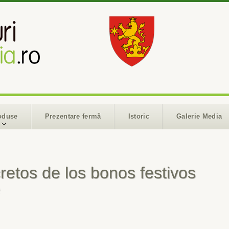
oduse
Prezentare fermă
Istoric
Galerie Media
retos de los bonos festivos
e