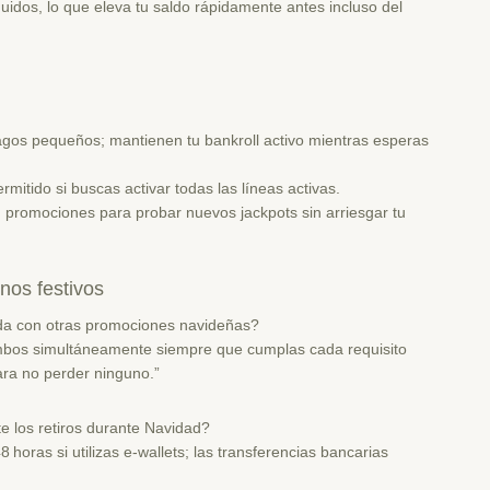
idos, lo que eleva tu saldo rápidamente antes incluso del
pagos pequeños; mantienen tu bankroll activo mientras esperas
itido si buscas activar todas las líneas activas.
n promociones para probar nuevos jackpots sin arriesgar tu
nos festivos
da con otras promociones navideñas?
bos simultáneamente siempre que cumplas cada requisito
ara no perder ninguno.”
 los retiros durante Navidad?
horas si utilizas e‑wallets; las transferencias bancarias