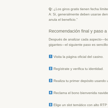
Q:
¿Los giros gratis tienen fecha límit
A: Sí, generalmente deben usarse dent
anula el beneficio.”
Recomendación final y paso a
Después de analizar cada aspecto—bon
gigantes—el siguiente paso es sencillo
Visita la página oficial del casino.
Regístrate y verifica tu identidad.
Realiza tu primer depósito usando u
Reclama el bono bienvenida navideño
Elige un slot temático con alto RTP 