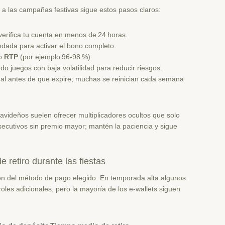
 a las campañas festivas sigue estos pasos claros:
verifica tu cuenta en menos de 24 horas.
dada para activar el bono completo.
to
RTP
(por ejemplo 96‑98 %).
o juegos con baja volatilidad para reducir riesgos.
nal antes de que expire; muchas se reinician cada semana
avideños suelen ofrecer multiplicadores ocultos que solo
ecutivos sin premio mayor; mantén la paciencia y sigue
 retiro durante las fiestas
én del método de pago elegido. En temporada alta algunos
es adicionales, pero la mayoría de los e‑wallets siguen