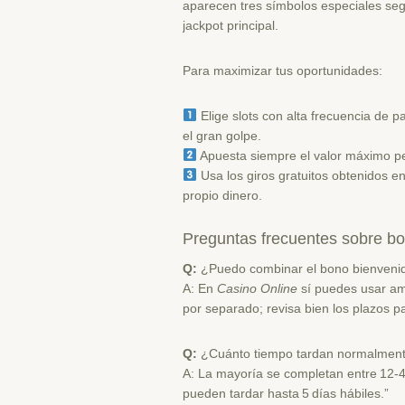
aparecen tres símbolos especiales segu
jackpot principal.
Para maximizar tus oportunidades:
Elige slots con alta frecuencia de 
el gran golpe.
Apuesta siempre el valor máximo perm
Usa los giros gratuitos obtenidos e
propio dinero.
Preguntas frecuentes sobre bo
Q:
¿Puedo combinar el bono bienveni
A: En
Casino Online
sí puedes usar am
por separado; revisa bien los plazos p
Q:
¿Cuánto tiempo tardan normalmente
A: La mayoría se completan entre 12‑48 
pueden tardar hasta 5 días hábiles.”