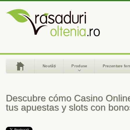
Noutăți
Produse
Prezentare fe
Descubre cómo Casino Online
tus apuestas y slots con bonos