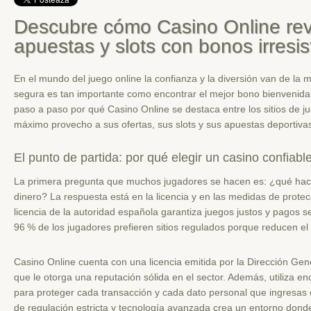
Descubre cómo Casino Online rev
apuestas y slots con bonos irresis
En el mundo del juego online la confianza y la diversión van de la 
segura es tan importante como encontrar el mejor bono bienvenida.
paso a paso por qué Casino Online se destaca entre los sitios de 
máximo provecho a sus ofertas, sus slots y sus apuestas deportiva
El punto de partida: por qué elegir un casino confiabl
La primera pregunta que muchos jugadores se hacen es: ¿qué hace
dinero? La respuesta está en la licencia y en las medidas de protec
licencia de la autoridad española garantiza juegos justos y pagos s
96 % de los jugadores prefieren sitios regulados porque reducen el 
Casino Online cuenta con una licencia emitida por la Dirección Gen
que le otorga una reputación sólida en el sector. Además, utiliza en
para proteger cada transacción y cada dato personal que ingresas 
de regulación estricta y tecnología avanzada crea un entorno don