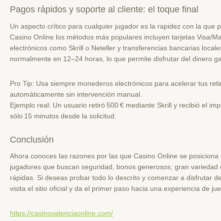
Pagos rápidos y soporte al cliente: el toque final
Un aspecto crítico para cualquier jugador es la rapidez con la que 
Casino Online los métodos más populares incluyen tarjetas Visa/
electrónicos como Skrill o Neteller y transferencias bancarias local
normalmente en 12–24 horas, lo que permite disfrutar del dinero ga
Pro Tip: Usa siempre monederos electrónicos para acelerar tus ret
automáticamente sin intervención manual.
Ejemplo real: Un usuario retiró 500 € mediante Skrill y recibió el i
sólo 15 minutos desde la solicitud.
Conclusión
Ahora conoces las razones por las que Casino Online se posiciona
jugadores que buscan seguridad, bonos generosos, gran variedad d
rápidas. Si deseas probar todo lo descrito y comenzar a disfrutar d
visita el sitio oficial y da el primer paso hacia una experiencia de jue
https://casinovalenciaonline.com/