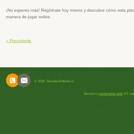
¡No esperes más! Regístrate hoy mismo y descubre cómo esta plat
manera de jugar online.
« Precedente
Contact
© 2026. RasaduriOltenia.ro
Servicii si
mentenanta web
: A T L