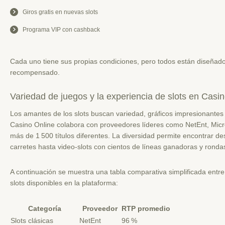
Giros gratis en nuevas slots
Programa VIP con cashback
Cada uno tiene sus propias condiciones, pero todos están diseñado
recompensado.
Variedad de juegos y la experiencia de slots en Casi
Los amantes de los slots buscan variedad, gráficos impresionantes 
Casino Online colabora con proveedores líderes como NetEnt, Mic
más de 1 500 títulos diferentes. La diversidad permite encontrar d
carretes hasta video‑slots con cientos de líneas ganadoras y rondas
A continuación se muestra una tabla comparativa simplificada entre
slots disponibles en la plataforma:
Categoría
Proveedor
RTP promedio
Slots clásicas
NetEnt
96 %