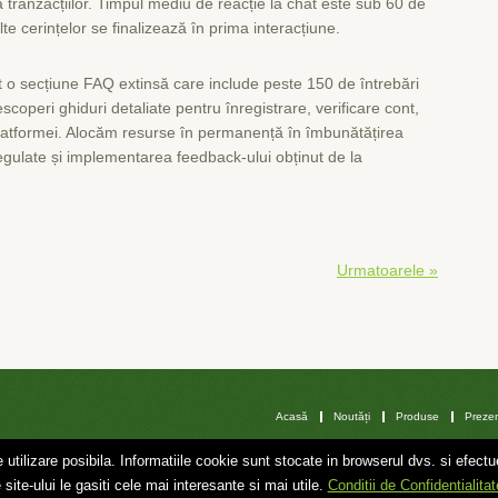
 tranzacțiilor. Timpul mediu de reacție la chat este sub 60 de
e cerințelor se finalizează în prima interacțiune.
t o secțiune FAQ extinsă care include peste 150 de întrebări
coperi ghiduri detaliate pentru înregistrare, verificare cont,
 platformei. Alocăm resurse în permanență în îmbunătățirea
 regulate și implementarea feedback-ului obținut de la
Urmatoarele »
Acasă
Noutăți
Produse
Prezen
utilizare posibila. Informatiile cookie sunt stocate in browserul dvs. si efect
Servicii si
mentenanta web
: A T Labs SRL.
Gazduire web
pe serverele: Happy Hosting.
site-ului le gasiti cele mai interesante si mai utile.
Conditii de Confidentialitat