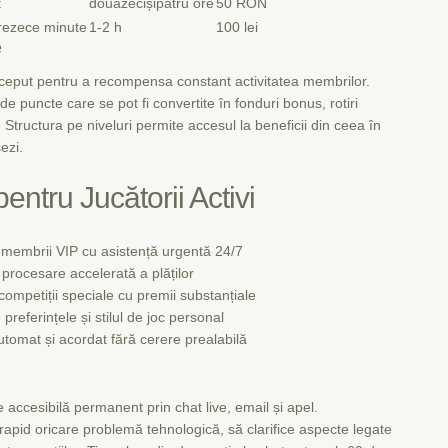
t
douăzecișipatru ore
50 RON
prezece minute
1-2 h
100 lei
e
nceput pentru a recompensa constant activitatea membrilor.
e puncte care se pot fi convertite în fonduri bonus, rotiri
. Structura pe niveluri permite accesul la beneficii din ceea în
ezi.
entru Jucătorii Activi
membrii VIP cu asistență urgentă 24/7
 procesare accelerată a plăților
 competiții speciale cu premii substanțiale
referințele și stilul de joc personal
omat și acordat fără cerere prealabilă
e accesibilă permanent prin chat live, email și apel.
 rapid oricare problemă tehnologică, să clarifice aspecte legate