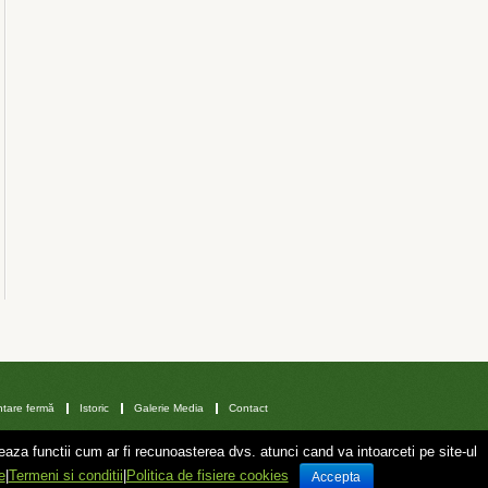
tare fermă
Istoric
Galerie Media
Contact
ueaza functii cum ar fi recunoasterea dvs. atunci cand va intoarceti pe site-ul
e
|
Termeni si conditii
|
Politica de fisiere cookies
Accepta