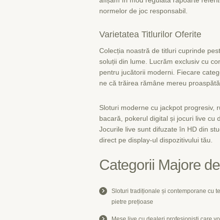
normelor de joc responsabil.
Varietatea Titlurilor Oferite
Colecția noastră de titluri cuprinde pest
soluții din lume. Lucrăm exclusiv cu co
pentru jucătorii moderni. Fiecare catego
ne că trăirea rămâne mereu proaspătă 
Sloturi moderne cu jackpot progresiv, r
bacară, pokerul digital și jocuri live cu
Jocurile live sunt difuzate în HD din stu
direct pe display-ul dispozitivului tău.
Categorii Majore de
Sloturi tradiționale și contemporane cu t
pietre prețioase
Mese live cu dealeri profesioniști care v