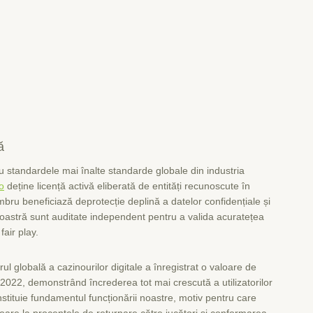
ă
 standardele mai înalte standarde globale din industria
o
deține licență activă eliberată de entități recunoscute în
bru beneficiază deprotecție deplină a datelor confidențiale și
noastră sunt auditate independent pentru a valida acuratețea
fair play.
orul globală a cazinourilor digitale a înregistrat o valoare de
 2022, demonstrând încrederea tot mai crescută a utilizatorilor
stituie fundamentul funcționării noastre, motiv pentru care
oare la procentele de returnare către jucători și conformarea