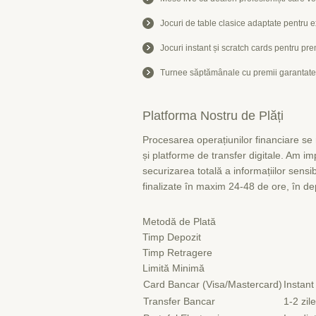
Jocuri de table clasice adaptate pentru 
Jocuri instant și scratch cards pentru pre
Turnee săptămânale cu premii garantate
Platforma Nostru de Plăți
Procesarea operațiunilor financiare se 
și platforme de transfer digitale. Am i
securizarea totală a informațiilor sensi
finalizate în maxim 24-48 de ore, în 
Metodă de Plată
Timp Depozit
Timp Retragere
Limită Minimă
Card Bancar (Visa/Mastercard)
Instant
Transfer Bancar
1-2 zile