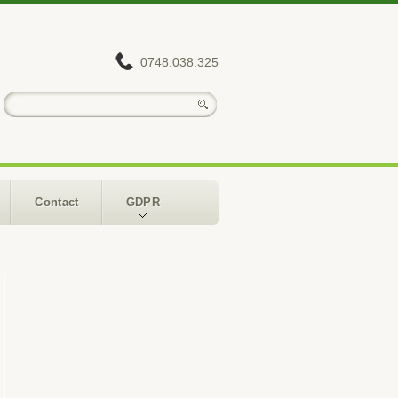
0748.038.325
Contact
GDPR