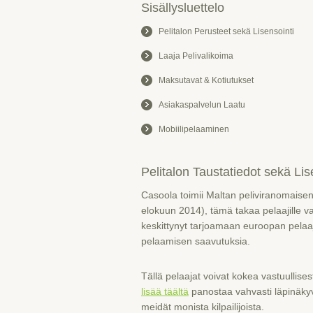
Sisällysluettelo
Pelitalon Perusteet sekä Lisensointi
Laaja Pelivalikoima
Maksutavat & Kotiutukset
Asiakaspalvelun Laatu
Mobiilipelaaminen
Pelitalon Taustatiedot sekä Lis
Casoola toimii Maltan peliviranomaise
elokuun 2014), tämä takaa pelaajille v
keskittynyt tarjoamaan euroopan pelaaj
pelaamisen saavutuksia.
Tällä pelaajat voivat kokea vastuullise
lisää täältä
panostaa vahvasti läpinäky
meidät monista kilpailijoista.