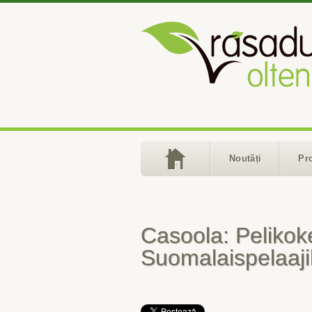
Noutăți
Pr
Casoola: Peliko
Suomalaispelaajil