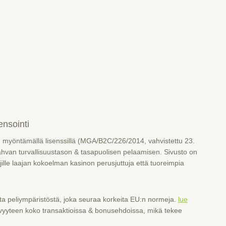
ensointi
n myöntämällä lisenssillä (MGA/B2C/226/2014, vahvistettu 23.
ahvan turvallisuustason & tasapuolisen pelaamisen. Sivusto on
ille laajan kokoelman kasinon perusjuttuja että tuoreimpia
sta peliympäristöstä, joka seuraa korkeita EU:n normeja.
lue
vyyteen koko transaktioissa & bonusehdoissa, mikä tekee