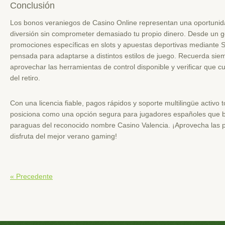
Conclusión
Los bonos veraniegos de Casino Online representan una oportunida
diversión sin comprometer demasiado tu propio dinero. Desde un 
promociones específicas en slots y apuestas deportivas mediante S
pensada para adaptarse a distintos estilos de juego. Recuerda si
aprovechar las herramientas de control disponible y verificar que c
del retiro.
Con una licencia fiable, pagos rápidos y soporte multilingüe activo t
posiciona como una opción segura para jugadores españoles que bu
paraguas del reconocido nombre Casino Valencia. ¡Aprovecha las
disfruta del mejor verano gaming!
« Precedente