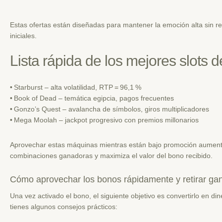
Estas ofertas están diseñadas para mantener la emoción alta sin r
iniciales.
Lista rápida de los mejores slots
• Starburst – alta volatilidad, RTP = 96,1 %
• Book of Dead – temática egipcia, pagos frecuentes
• Gonzo’s Quest – avalancha de símbolos, giros multiplicadores
• Mega Moolah – jackpot progresivo con premios millonarios
Aprovechar estas máquinas mientras están bajo promoción aument
combinaciones ganadoras y maximiza el valor del bono recibido.
Cómo aprovechar los bonos rápidamente y retirar ga
Una vez activado el bono, el siguiente objetivo es convertirlo en din
tienes algunos consejos prácticos: