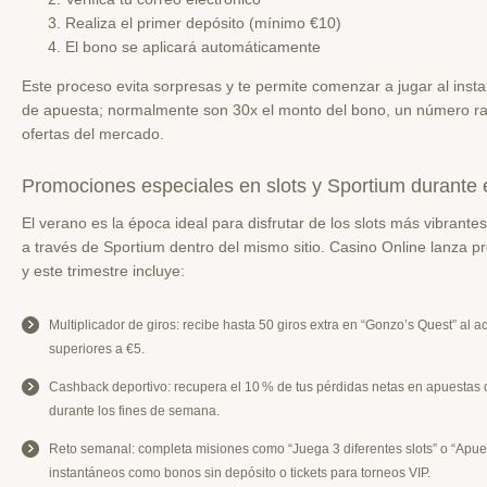
Realiza el primer depósito (mínimo €10)
El bono se aplicará automáticamente
Este proceso evita sorpresas y te permite comenzar a jugar al insta
de apuesta; normalmente son 30x el monto del bono, un número r
ofertas del mercado.
Promociones especiales en slots y Sportium durante 
El verano es la época ideal para disfrutar de los slots más vibrante
a través de Sportium dentro del mismo sitio. Casino Online lanza 
y este trimestre incluye:
Multiplicador de giros: recibe hasta 50 giros extra en “Gonzo’s Quest” al
superiores a €5.
Cashback deportivo: recupera el 10 % de tus pérdidas netas en apuestas 
durante los fines de semana.
Reto semanal: completa misiones como “Juega 3 diferentes slots” o “Apue
instantáneos como bonos sin depósito o tickets para torneos VIP.