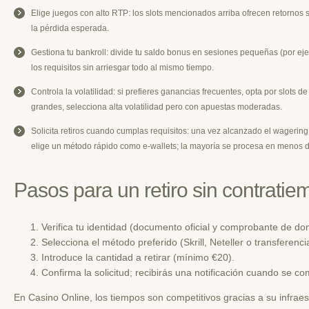
Elige juegos con alto RTP: los slots mencionados arriba ofrecen retornos 
la pérdida esperada.
Gestiona tu bankroll: divide tu saldo bonus en sesiones pequeñas (por eje
los requisitos sin arriesgar todo al mismo tiempo.
Controla la volatilidad: si prefieres ganancias frecuentes, opta por slots de
grandes, selecciona alta volatilidad pero con apuestas moderadas.
Solicita retiros cuando cumplas requisitos: una vez alcanzado el wagering
elige un método rápido como e‑wallets; la mayoría se procesa en menos d
Pasos para un retiro sin contrati
Verifica tu identidad (documento oficial y comprobante de domi
Selecciona el método preferido (Skrill, Neteller o transferenci
Introduce la cantidad a retirar (mínimo €20).
Confirma la solicitud; recibirás una notificación cuando se co
En Casino Online, los tiempos son competitivos gracias a su infrae