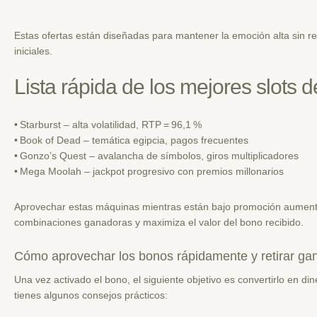
Estas ofertas están diseñadas para mantener la emoción alta sin r
iniciales.
Lista rápida de los mejores slots
• Starburst – alta volatilidad, RTP = 96,1 %
• Book of Dead – temática egipcia, pagos frecuentes
• Gonzo’s Quest – avalancha de símbolos, giros multiplicadores
• Mega Moolah – jackpot progresivo con premios millonarios
Aprovechar estas máquinas mientras están bajo promoción aument
combinaciones ganadoras y maximiza el valor del bono recibido.
Cómo aprovechar los bonos rápidamente y retirar ga
Una vez activado el bono, el siguiente objetivo es convertirlo en din
tienes algunos consejos prácticos: