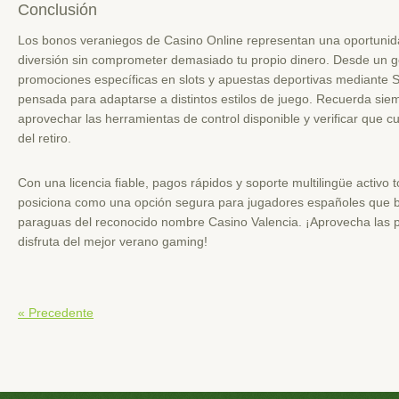
Conclusión
Los bonos veraniegos de Casino Online representan una oportunida
diversión sin comprometer demasiado tu propio dinero. Desde un 
promociones específicas en slots y apuestas deportivas mediante S
pensada para adaptarse a distintos estilos de juego. Recuerda si
aprovechar las herramientas de control disponible y verificar que c
del retiro.
Con una licencia fiable, pagos rápidos y soporte multilingüe activo t
posiciona como una opción segura para jugadores españoles que bu
paraguas del reconocido nombre Casino Valencia. ¡Aprovecha las
disfruta del mejor verano gaming!
« Precedente