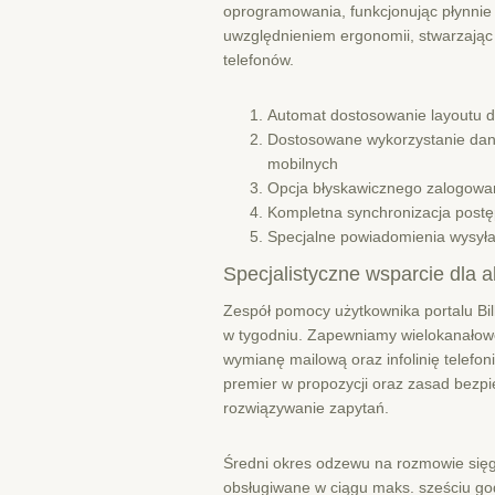
oprogramowania, funkcjonując płynnie 
uwzględnieniem ergonomii, stwarzając
telefonów.
Automat dostosowanie layoutu d
Dostosowane wykorzystanie dany
mobilnych
Opcja błyskawicznego zalogowani
Kompletna synchronizacja post
Specjalne powiadomienia wysył
Specjalistyczne wsparcie dla 
Zespół pomocy użytkownika portalu Bil
w tygodniu. Zapewniamy wielokanałow
wymianę mailową oraz infolinię telefon
premier w propozycji oraz zasad bezp
rozwiązywanie zapytań.
Średni okres odzewu na rozmowie sięg
obsługiwane w ciągu maks. sześciu god