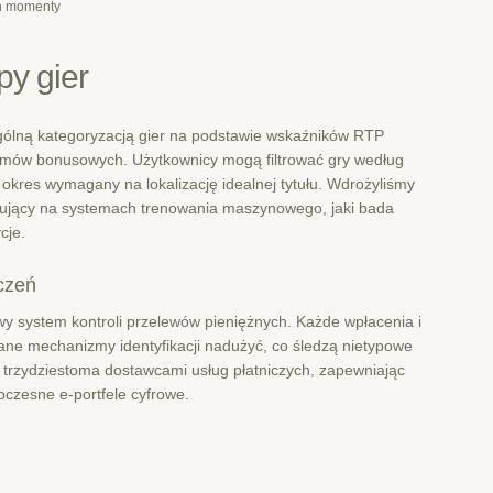
ch momenty
py gier
gólną kategoryzacją gier na podstawie wskaźników RTP
ystemów bonusowych. Użytkownicy mogą filtrować gry według
 okres wymagany na lokalizację idealnej tytułu. Wdrożyliśmy
jący na systemach trenowania maszynowego, jaki bada
cje.
czeń
y system kontroli przelewów pieniężnych. Każde wpłacenia i
ane mechanizmy identyfikacji nadużyć, co śledzą nietypowe
 trzydziestoma dostawcami usług płatniczych, zapewniając
czesne e-portfele cyfrowe.