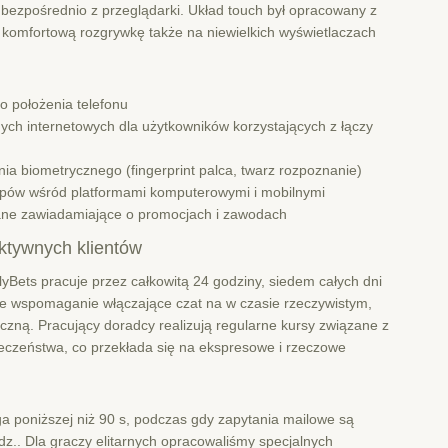
bezpośrednio z przeglądarki. Układ touch był opracowany z
 komfortową rozgrywkę także na niewielkich wyświetlaczach
o położenia telefonu
ch internetowych dla użytkowników korzystających z łączy
a biometrycznego (fingerprint palca, twarz rozpoznanie)
ępów wśród platformami komputerowymi i mobilnymi
ane zawiadamiające o promocjach i zawodach
aktywnych klientów
lyBets pracuje przez całkowitą 24 godziny, siedem całych dni
e wspomaganie włączające czat na w czasie rzeczywistym,
iczną. Pracujący doradcy realizują regularne kursy związane z
ieczeństwa, co przekłada się na ekspresowe i rzeczowe
a poniższej niż 90 s, podczas gdy zapytania mailowe są
z.. Dla graczy elitarnych opracowaliśmy specjalnych