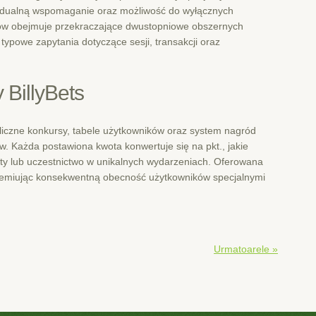
widualną wspomaganie oraz możliwość do wyłącznych
ów obejmuje przekraczające dwustopniowe obszernych
typowe zapytania dotyczące sesji, transakcji oraz
 BillyBets
iczne konkursy, tabele użytkowników oraz system nagród
w. Każda postawiona kwota konwertuje się na pkt., jakie
ty lub uczestnictwo w unikalnych wydarzeniach. Oferowana
 premiując konsekwentną obecność użytkowników specjalnymi
Urmatoarele »