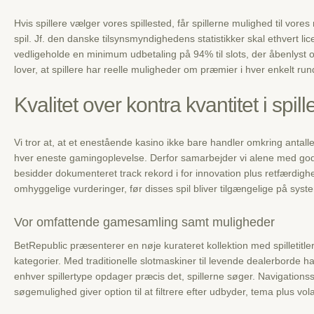
Hvis spillere vælger vores spillested, får spillerne mulighed til vores 
spil. Jf. den danske tilsynsmyndighedens statistikker skal ethvert l
vedligeholde en minimum udbetaling på 94% til slots, der åbenlyst 
lover, at spillere har reelle muligheder om præmier i hver enkelt run
Kvalitet over kontra kvantitet i spi
Vi tror at, at et enestående kasino ikke bare handler omkring antallet
hver eneste gamingoplevelse. Derfor samarbejder vi alene med god
besidder dokumenteret track rekord i for innovation plus retfærdigh
omhyggelige vurderinger, før disses spil bliver tilgængelige på syst
Vor omfattende gamesamling samt muligheder
BetRepublic præsenterer en nøje kurateret kollektion med spilletitler,
kategorier. Med traditionelle slotmaskiner til levende dealerborde har
enhver spillertype opdager præcis det, spillerne søger. Navigationss
søgemulighed giver option til at filtrere efter udbyder, tema plus volati