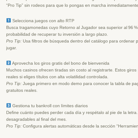
“Pro Tip” sin rodeos para que lo pongas en marcha inmediatamente
Selecciona juegos con alto RTP
Busca tragamonedas cuyo Retorno al Jugador sea superior al 96 %.
probabilidad de recuperar tu inversión a largo plazo.
Pro Tip:
Usa filtros de búsqueda dentro del catálogo para ordenar p
jugar.
Aprovecha los giros gratis del bono de bienvenida
Muchos casinos ofrecen tiradas sin costo al registrarte. Estos giro
reales si eliges títulos con alta volatilidad controlada.
Pro Tip:
Juega primero en modo demo para conocer la tabla de pago
gratuitos reales.
Gestiona tu bankroll con límites diarios
Define cuánto puedes perder cada día y respétalo al pie de la letra.
desagradables al final del mes.
Pro Tip:
Configura alertas automáticas desde la sección “Herramien