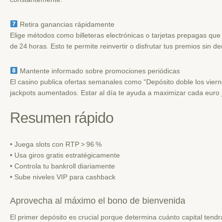
Retira ganancias rápidamente
Elige métodos como billeteras electrónicas o tarjetas prepagas qu
de 24 horas.​ Esto te permite reinvertir o disfrutar tus premios sin de
Mantente informado sobre promociones periódicas
El casino publica ofertas semanales como “Depósito doble los viern
jackpots aumentados.​ Estar al día te ayuda a maximizar cada euro 
Resumen rápido
• Juega slots con RTP > 96 %
• Usa giros gratis estratégicamente
• Controla tu bankroll diariamente
• Sube niveles VIP para cashback
Aprovecha al máximo el bono de bienvenida
El primer depósito es crucial porque determina cuánto capital tendr