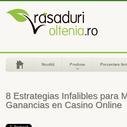
Noutăți
Produse
Prezentare fe
8 Estrategias Infalibles para 
Ganancias en Casino Online