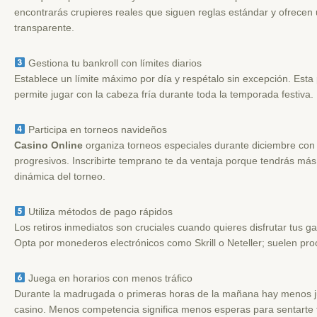
encontrarás crupieres reales que siguen reglas estándar y ofrecen
transparente.
Gestiona tu bankroll con límites diarios
Establece un límite máximo por día y respétalo sin excepción. Esta pr
permite jugar con la cabeza fría durante toda la temporada festiva.
Participa en torneos navideños
Casino Online
organiza torneos especiales durante diciembre con
progresivos. Inscribirte temprano te da ventaja porque tendrás más 
dinámica del torneo.
Utiliza métodos de pago rápidos
Los retiros inmediatos son cruciales cuando quieres disfrutar tus 
Opta por monederos electrónicos como Skrill o Neteller; suelen pr
Juega en horarios con menos tráfico
Durante la madrugada o primeras horas de la mañana hay menos jug
casino. Menos competencia significa menos esperas para sentarte f