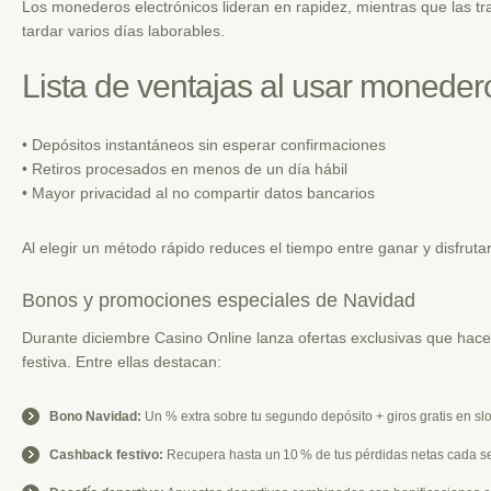
Los monederos electrónicos lideran en rapidez, mientras que las t
tardar varios días laborables.
Lista de ventajas al usar moneder
• Depósitos instantáneos sin esperar confirmaciones
• Retiros procesados en menos de un día hábil
• Mayor privacidad al no compartir datos bancarios
Al elegir un método rápido reduces el tiempo entre ganar y disfrutar
Bonos y promociones especiales de Navidad
Durante diciembre Casino Online lanza ofertas exclusivas que hace
festiva. Entre ellas destacan:
Bono Navidad:
Un % extra sobre tu segundo depósito + giros gratis en slo
Cashback festivo:
Recupera hasta un 10 % de tus pérdidas netas cada 