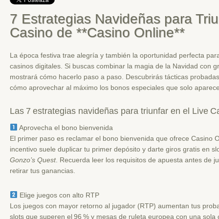
7 Estrategias Navideñas para Triu
Casino de **Casino Online**
La época festiva trae alegría y también la oportunidad perfecta par
casinos digitales. Si buscas combinar la magia de la Navidad con g
mostrará cómo hacerlo paso a paso. Descubrirás tácticas probadas
cómo aprovechar al máximo los bonos especiales que solo aparece
Las 7 estrategias navideñas para triunfar en el Live 
Aprovecha el bono bienvenida
El primer paso es reclamar el bono bienvenida que ofrece Casino On
incentivo suele duplicar tu primer depósito y darte giros gratis en 
Gonzo’s Quest
. Recuerda leer los requisitos de apuesta antes de ju
retirar tus ganancias.
Elige juegos con alto RTP
Los juegos con mayor retorno al jugador (RTP) aumentan tus proba
slots que superen el 96 % y mesas de ruleta europea con una sola c