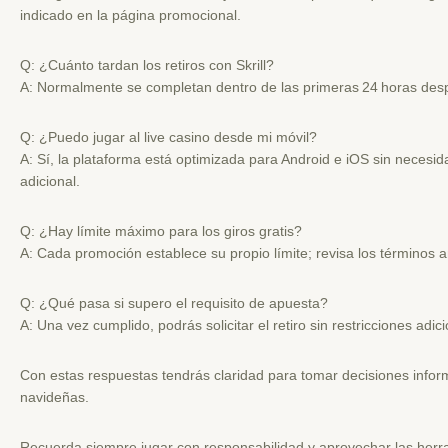
indicado en la página promocional.
Q: ¿Cuánto tardan los retiros con Skrill?
A: Normalmente se completan dentro de las primeras 24 horas despu
Q: ¿Puedo jugar al live casino desde mi móvil?
A: Sí, la plataforma está optimizada para Android e iOS sin neces
adicional.
Q: ¿Hay límite máximo para los giros gratis?
A: Cada promoción establece su propio límite; revisa los términos a
Q: ¿Qué pasa si supero el requisito de apuesta?
A: Una vez cumplido, podrás solicitar el retiro sin restricciones adic
Con estas respuestas tendrás claridad para tomar decisiones info
navideñas.
Recuerda siempre jugar con responsabilidad y aprovechar las herr