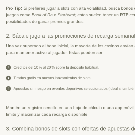
Pro Tip:
Si prefieres jugar a slots con alta volatilidad, busca bonos
juegos como
Book of Ra
o
Starburst
; estos suelen tener un
RTP
cer
posibilidades de ganar premios grandes.
2. Sácale jugo a las promociones de recarga semana
Una vez superado el bono inicial, la mayoría de los casinos envía
para mantener activo al jugador. Estas pueden ser:
Créditos del 10 % al 20 % sobre tu depósito habitual.
Tiradas gratis en nuevos lanzamientos de slots.
Apuestas sin riesgo en eventos deportivos seleccionados (ideal si tambi
Mantén un registro sencillo en una hoja de cálculo o una app móvil
límite y maximizar cada recarga disponible.
3. Combina bonos de slots con ofertas de apuestas d