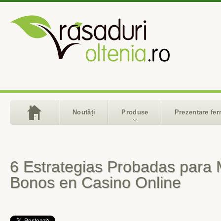
Noutăți
Produse
Prezentare fe
6 Estrategias Probadas para 
Bonos en Casino Online