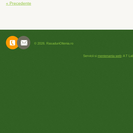
« Precedente
Contact
© 2026. RasaduriOltenia.ro
Servicii si
mentenanta web
: A T L