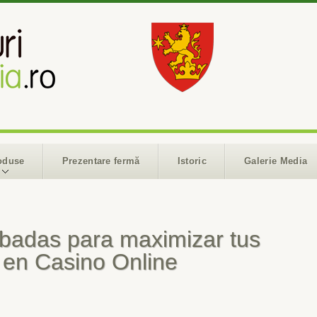
oduse
Prezentare fermă
Istoric
Galerie Media
obadas para maximizar tus
 en Casino Online