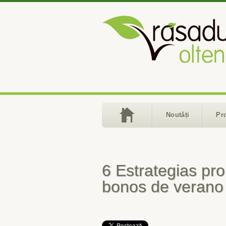
Noutăți
Pr
6 Estrategias pr
bonos de verano