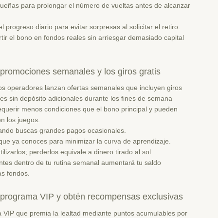
ueñas para prolongar el número de vueltas antes de alcanzar
l progreso diario para evitar sorpresas al solicitar el retiro.
rtir el bono en fondos reales sin arriesgar demasiado capital
 promociones semanales y los giros gratis
hos operadores lanzan ofertas semanales que incluyen giros
ones sin depósito adicionales durante los fines de semana
querir menos condiciones que el bono principal y pueden
n los juegos:
d cuando buscas grandes pagos ocasionales.
 que ya conoces para minimizar la curva de aprendizaje.
ilizarlos; perderlos equivale a dinero tirado al sol.
tes dentro de tu rutina semanal aumentará tu saldo
ás fondos.
el programa VIP y obtén recompensas exclusivas
 VIP que premia la lealtad mediante puntos acumulables por