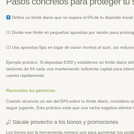
Pasos concretos para proteger tu 
Define un límite diario que no supere el 5% de tu depósito inicial.
２️⃣ Divide ese límite en pequeñas apuestas por sesión para prolong
３️⃣ Usa apuestas fijas en lugar de variar montos al azar; así reduces
Ejemplo práctico: Si depositas €200 y estableces un límite diario de
sesiones de €4 cada una manteniendo suficiente capital para intenta
cuenta rápidamente.
Racionaliza tus ganancias
Cuando alcances un win del 50% sobre tu límite diario, considera ret
seguir jugando. Esta práctica evita que una racha negativa elimine 
₃️⃣ Sácale provecho a los bonos y promociones
Los bonos son la herramienta número uno para aumentar tus posibi