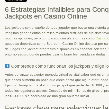
6 Estrategias Infalibles para Conq
Jackpots en Casino Online
Los jackpots son el sueño de todo jugador que busca una victoria g
imaginas ganar cientos de miles mientras disfrutas de tus slots fav
muchas opciones, pero comparado con plataformas como
Casino 
apuestas deportivas como Sportium, Casino Online destaca por su v
de juegos con jackpot progresivo disponibles en español. Además, 
entorno seguro donde puedes usar tu bono bienvenida sin dudas.
Comprende cómo funcionan los jackpots y elige l
Antes de lanzar cualquier moneda virtual es vital saber qué es un 
que haces alimenta un pozo que crece hasta que algún afortunado 
Ejemplo: Imagina una slot con un jackpot que parte de €10 000 y a
todos los jugadores activos. Después de mil millones de giros el p
los €100 000 sin necesidad de una gran apuesta inicial.
Factores clave para seleccionar la