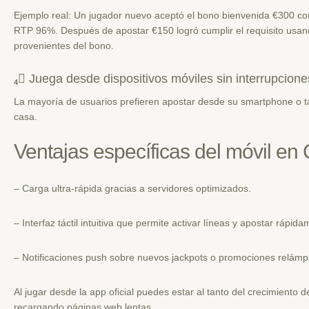
Ejemplo real: Un jugador nuevo aceptó el bono bienvenida €300 con
RTP 96%. Después de apostar €150 logró cumplir el requisito usan
provenientes del bono.
₄️⃣ Juega desde dispositivos móviles sin interrupcione
La mayoría de usuarios prefieren apostar desde su smartphone o ta
casa.
Ventajas específicas del móvil en
– Carga ultra‑rápida gracias a servidores optimizados.
– Interfaz táctil intuitiva que permite activar líneas y apostar rápida
– Notificaciones push sobre nuevos jackpots o promociones relámp
Al jugar desde la app oficial puedes estar al tanto del crecimiento 
recargando páginas web lentas.