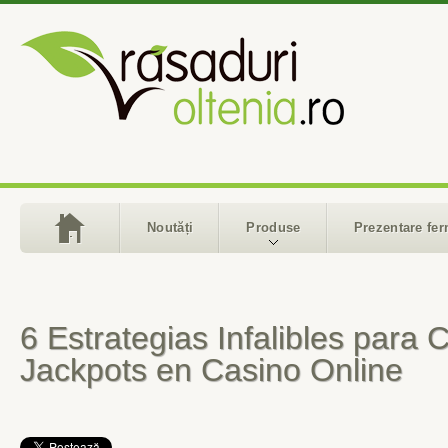
Noutăți
Produse
Prezentare fe
6 Estrategias Infalibles para 
Jackpots en Casino Online