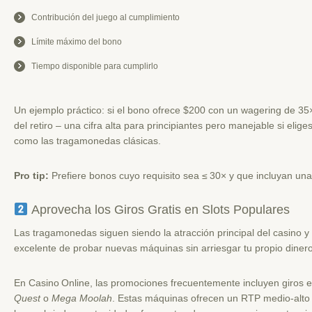
Contribución del juego al cumplimiento
Límite máximo del bono
Tiempo disponible para cumplirlo
Un ejemplo práctico: si el bono ofrece $200 con un wagering de 35
del retiro – una cifra alta para principiantes pero manejable si elige
como las tragamonedas clásicas.
Pro tip:
Prefiere bonos cuyo requisito sea ≤ 30× y que incluyan una l
Aprovecha los Giros Gratis en Slots Populares
Las tragamonedas siguen siendo la atracción principal del casino y 
excelente de probar nuevas máquinas sin arriesgar tu propio dinero
En Casino Online, las promociones frecuentemente incluyen giros 
Quest
o
Mega Moolah
. Estas máquinas ofrecen un RTP medio‑alto (