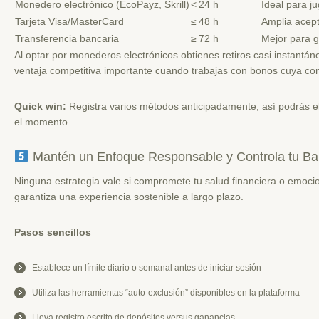
Monedero electrónico (EcoPayz, Skrill)
< 24 h
Ideal para j
Tarjeta Visa/MasterCard
≤ 48 h
Amplia acep
Transferencia bancaria
≥ 72 h
Mejor para 
Al optar por monederos electrónicos obtienes retiros casi instan
ventaja competitiva importante cuando trabajas con bonos cuya cond
Quick win:
Registra varios métodos anticipadamente; así podrás el
el momento.
Mantén un Enfoque Responsable y Controla tu B
Ninguna estrategia vale si compromete tu salud financiera o emocio
garantiza una experiencia sostenible a largo plazo.
Pasos sencillos
Establece un límite diario o semanal antes de iniciar sesión
Utiliza las herramientas “auto‑exclusión” disponibles en la plataforma
Lleva registro escrito de depósitos versus ganancias