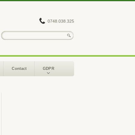
0748.038.325
Contact
GDPR