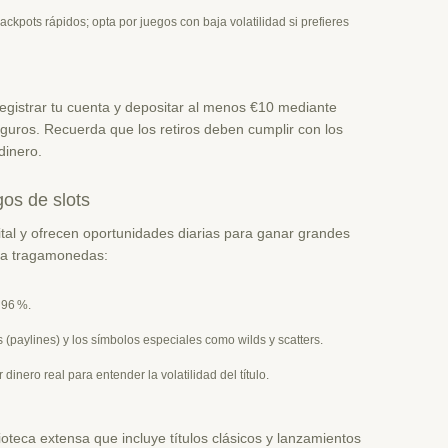
 jackpots rápidos; opta por juegos con baja volatilidad si prefieres
registrar tu cuenta y depositar al menos €10 mediante
uros. Recuerda que los retiros deben cumplir con los
dinero.
os de slots
gital y ofrecen oportunidades diarias para ganar grandes
a tragamonedas:
 96 %.
(paylines) y los símbolos especiales como wilds y scatters.
nero real para entender la volatilidad del título.
oteca extensa que incluye títulos clásicos y lanzamientos