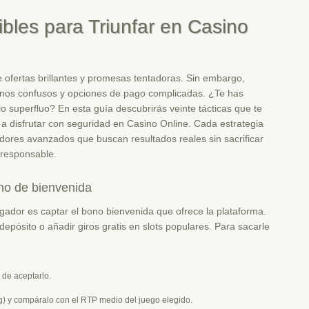
libles para Triunfar en Casino
e ofertas brillantes y promesas tentadoras. Sin embargo,
nos confusos y opciones de pago complicadas. ¿Te has
lo superfluo? En esta guía descubrirás veinte tácticas que te
a disfrutar con seguridad en Casino Online. Cada estrategia
adores avanzados que buscan resultados reales sin sacrificar
o responsable.
no de bienvenida
gador es captar el bono bienvenida que ofrece la plataforma.
 depósito o añadir giros gratis en slots populares. Para sacarle
 de aceptarlo.
ng) y compáralo con el RTP medio del juego elegido.