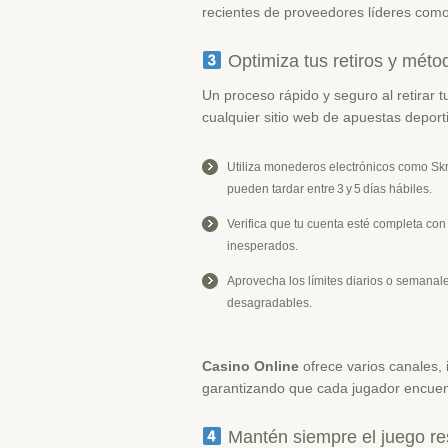
recientes de proveedores líderes como
Optimiza tus retiros y mét
Un proceso rápido y seguro al retirar 
cualquier sitio web de apuestas deport
Utiliza monederos electrónicos como Skri
pueden tardar entre 3 y 5 días hábiles.
Verifica que tu cuenta esté completa con 
inesperados.
Aprovecha los límites diarios o semanale
desagradables.
Casino Online
ofrece varios canales, 
garantizando que cada jugador encue
Mantén siempre el juego r