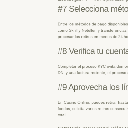
#7 Selecciona méto
Entre los métodos de pago disponibles
como Skrill y Neteller, y transferenci
procesar los retiros en menos de 24 ho
#8 Verifica tu cuent
Completar el proceso KYC evita demor
DNI y una factura reciente; el proceso 
#9 Aprovecha los lí
En Casino Online, puedes retirar hasta
fondos, solicita varios retiros consecuti
total.