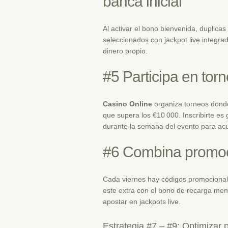
banca inicial
Al activar el bono bienvenida, duplicas
seleccionados con jackpot live integra
dinero propio.
#5 Participa en tor
Casino Online
organiza torneos dond
que supera los €10 000. Inscribirte es g
durante la semana del evento para ac
#6 Combina promoc
Cada viernes hay códigos promocionale
este extra con el bono de recarga men
apostar en jackpots live.
Estrategia #7 – #9: Optimizar p