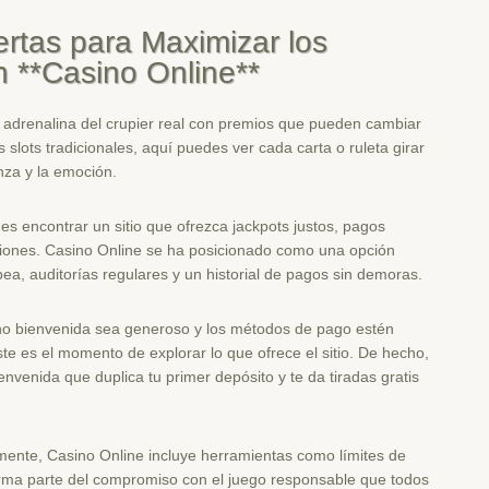
ertas para Maximizar los
n **Casino Online**
 adrenalina del crupier real con premios que pueden cambiar
s slots tradicionales, aquí puedes ver cada carta o ruleta girar
nza y la emoción.
s encontrar un sitio que ofrezca jackpots justos, pagos
pciones. Casino Online se ha posicionado como una opción
pea, auditorías regulares y un historial de pagos sin demoras.
no bienvenida sea generoso y los métodos de pago estén
ste es el momento de explorar lo que ofrece el sitio. De hecho,
ienvenida que duplica tu primer depósito y te da tiradas gratis
ente, Casino Online incluye herramientas como límites de
orma parte del compromiso con el juego responsable que todos