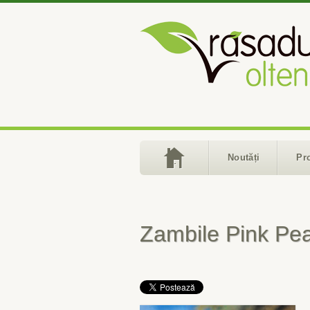
Noutăți
Pr
Zambile Pink Pea