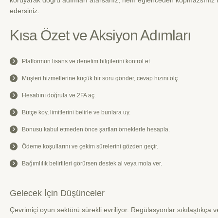
koruyarak doğru adımları atarsanız, hem eğlenceden kopmazsınız h
edersiniz.
Kısa Özet ve Aksiyon Adımları
Platformun lisans ve denetim bilgilerini kontrol et.
Müşteri hizmetlerine küçük bir soru gönder, cevap hızını ölç.
Hesabını doğrula ve 2FA aç.
Bütçe koy, limitlerini belirle ve bunlara uy.
Bonusu kabul etmeden önce şartları örneklerle hesapla.
Ödeme koşullarını ve çekim sürelerini gözden geçir.
Bağımlılık belirtileri görürsen destek al veya mola ver.
Gelecek İçin Düşünceler
Çevrimiçi oyun sektörü sürekli evriliyor. Regülasyonlar sıkılaştıkça ve