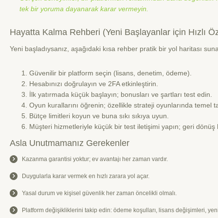
tek bir yoruma dayanarak karar vermeyin.
Hayatta Kalma Rehberi (Yeni Başlayanlar için Hızlı Öz
Yeni başladıysanız, aşağıdaki kısa rehber pratik bir yol haritası suna
Güvenilir bir platform seçin (lisans, denetim, ödeme).
Hesabınızı doğrulayın ve 2FA etkinleştirin.
İlk yatırmada küçük başlayın; bonusları ve şartları test edin.
Oyun kurallarını öğrenin; özellikle strateji oyunlarında temel tak
Bütçe limitleri koyun ve buna sıkı sıkıya uyun.
Müşteri hizmetleriyle küçük bir test iletişimi yapın; geri dönüş
Asla Unutmamanız Gerekenler
Kazanma garantisi yoktur; ev avantajı her zaman vardır.
Duygularla karar vermek en hızlı zarara yol açar.
Yasal durum ve kişisel güvenlik her zaman öncelikli olmalı.
Platform değişikliklerini takip edin: ödeme koşulları, lisans değişimleri, yeni