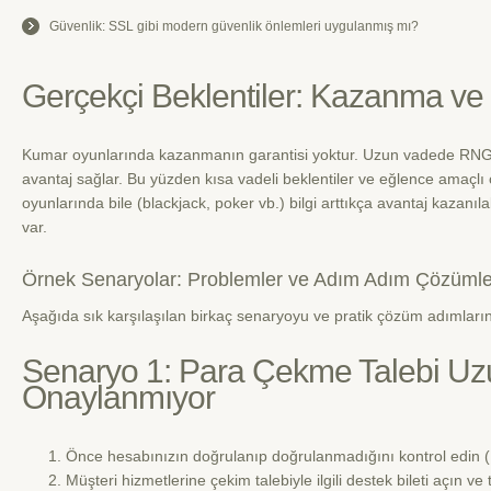
Güvenlik: SSL gibi modern güvenlik önlemleri uygulanmış mı?
Gerçekçi Beklentiler: Kazanma v
Kumar oyunlarında kazanmanın garantisi yoktur. Uzun vadede RNG
avantaj sağlar. Bu yüzden kısa vadeli beklentiler ve eğlence amaçlı 
oyunlarında bile (blackjack, poker vb.) bilgi arttıkça avantaj kazanıl
var.
Örnek Senaryolar: Problemler ve Adım Adım Çözümle
Aşağıda sık karşılaşılan birkaç senaryoyu ve pratik çözüm adımların
Senaryo 1: Para Çekme Talebi Uz
Onaylanmıyor
Önce hesabınızın doğrulanıp doğrulanmadığını kontrol edin (
Müşteri hizmetlerine çekim talebiyle ilgili destek bileti açın ve