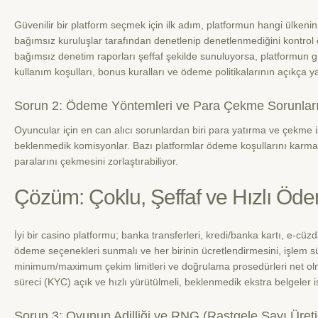
Güvenilir bir platform seçmek için ilk adım, platformun hangi ülkeni
bağımsız kuruluşlar tarafından denetlenip denetlenmediğini kontrol e
bağımsız denetim raporları şeffaf şekilde sunuluyorsa, platformun güv
kullanım koşulları, bonus kuralları ve ödeme politikalarının açıkça y
Sorun 2: Ödeme Yöntemleri ve Para Çekme Sorunlar
Oyuncular için en can alıcı sorunlardan biri para yatırma ve çekme 
beklenmedik komisyonlar. Bazı platformlar ödeme koşullarını karmaşı
paralarını çekmesini zorlaştırabiliyor.
Çözüm: Çoklu, Şeffaf ve Hızlı Öd
İyi bir casino platformu; banka transferleri, kredi/banka kartı, e-cüzda
ödeme seçenekleri sunmalı ve her birinin ücretlendirmesini, işlem sür
minimum/maximum çekim limitleri ve doğrulama prosedürleri net olm
süreci (KYC) açık ve hızlı yürütülmeli, beklenmedik ekstra belgeler 
Sorun 3: Oyunun Adilliği ve RNG (Rastgele Sayı Üretic