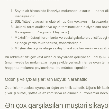
Saytın alt hissəsində lisenziya məlumatını axtarın — hansı öl
lisenziyasıdır.
SSL (https) əlaqəsinin olub-olmadığını yoxlayın — brauzerdə ki
Üçüncü tərəf auditləri və oyun təminatçılarının siyahısını nəz
Microgaming, Pragmatic Play və s.).
Müxtəlif müstəqil forumlarda və sosial şəbəkələrdə istifadəçi
bir neçə yerdə təkrarlanırsa, xəbərdarlıqdır.
Müştəri dəstəyi ilə əlaqə saxlayıb test sualları verin — cavab 
Bu addımlar sizi çox vaxt aldadıcı saytlardan qoruyacaq. PinUp AZ ki
ümumiyyətlə bu məlumatları açıq şəkildə yerləşdirirlər və oyun təmin
haqqında məlumat paylaşırlarsa, bu müsbət siqnaldır.
Ödəniş və Çıxarışlar: Ən Böyük Narahatlıq
Ödənişlər məsələsi oyunçular üçün ən kritik sahədir. Uğurlu bir kaz
çıxarışı sürətli, şəffaf və az komissiya ilə olmalıdır. Problemlər necə
Ən çox qarşılaşılan müştəri şikayət