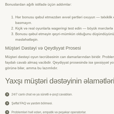
Bonuslardan ağıllı istifadə üçün addımlar:
Hər bonusu qəbul etməzdən əvvəl şərtləri oxuyun — təlxiklik
basmayın.
Kiçik və real oyunlarla wageringi test edin — böyük mərclərlə
Bonusu qəbul etməyin qeyri-mümkün olduğunu düşündüyünüz 
məsləhətləşin.
Müştəri Dəstəyi və Qeydiyyat Prosesi
Müştəri dəstəyi oyun təcrübəsinin can damarlarından biridir. Probl
faydalı cavab almaq vacibdir. Qeydiyyat prosesində isə şəxsiyyət yo
görünə bilər, amma bu lazımlıdır.
Yaxşı müştəri dəstəyinin əlamətlər
24/7 canlı chat və ya sürətli e-poçt cavabları.
Şəffaf FAQ və yardım bölməsi.
Problemləri həll edən, empatik və peşəkar operatorlar.