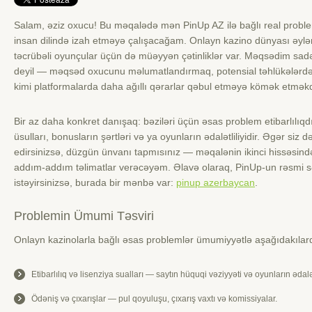
Salam, əziz oxucu! Bu məqalədə mən PinUp AZ ilə bağlı real probleml
insan dilində izah etməyə çalışacağam. Onlayn kazino dünyası əylən
təcrübəli oyunçular üçün də müəyyən çətinliklər var. Məqsədim sad
deyil — məqsəd oxucunu məlumatlandırmaq, potensial təhlükələrd
kimi platformalarda daha ağıllı qərarlar qəbul etməyə kömək etməkd
Bir az daha konkret danışaq: bəziləri üçün əsas problem etibarlılıqd
üsulları, bonusların şərtləri və ya oyunların ədalətliliyidir. Əgər siz
edirsinizsə, düzgün ünvanı tapmısınız — məqalənin ikinci hissəsində
addım-addım təlimatlar verəcəyəm. Əlavə olaraq, PinUp-un rəsmi səh
istəyirsinizsə, burada bir mənbə var:
pinup azerbaycan
.
Problemin Ümumi Təsviri
Onlayn kazinolarla bağlı əsas problemlər ümumiyyətlə aşağıdakılard
Etibarlılıq və lisenziya sualları — saytın hüquqi vəziyyəti və oyunların ədalətl
Ödəniş və çıxarışlar — pul qoyuluşu, çıxarış vaxtı və komissiyalar.