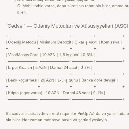
C: Mobil tətbiq varsa, daha sürətli və rahat ola bilər, amma br
bilər.
“Cədvəl” — Ödəniş Metodları və Xüsusiyyətləri (ASCII
+———————-+———————-+—————-+——————–+
| Ödəniş Metodu | Minimum Depozit | Çıxarış Vaxtı | Komissiya |
+———————-+———————-+—————-+——————–+
| Visa/MasterCard | 10 AZN | 1-5 iş günü | 0-3% |
+———————-+———————-+—————-+——————–+
| E-pul Kisələri | 5 AZN | Dərhal-24 saat | 0-2% |
+———————-+———————-+—————-+——————–+
| Bank köçürməsi | 20 AZN | 1-5 iş günü | Banka görə dəyişir |
+———————-+———————-+—————-+——————–+
| Kripto (əgər varsa) | 10 AZN | Dərhal-48 saat | 0-1% |
+———————-+———————-+—————-+——————–+
Bu cədvəl illustrativdir və real rəqəmlər PinUp AZ-də və ya istifadə e
ola bilər. Hər zaman mənbəyə baxın və şərtləri yoxlayın.